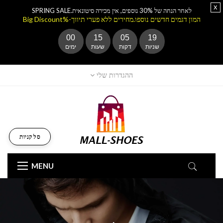
x
לאחר הנחה של 30% נוספים, אין מכירה סיטונאית.SPRING SALE
המון דגמים חדשים נוספו.מחירים ללא פערי תיווך-%Big Discount
00
15
05
18
שניות
דקות
שעות
ימים
ההגדרות שלי
סל קניות
MENU