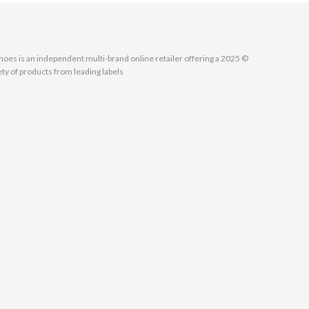
MallShoes is an independent multi-brand online retailer offering a
ety of products from leading labels.