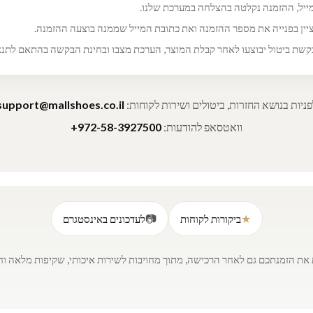
יל, ההזמנה נקלטה בהצלחה במערכת שלנו.
ציין בפנייה את מספר ההזמנה ואת כתובת המייל שממנה בוצעה ההזמנה.
 בבקשת ביטול יבוצעו לאחר קבלת המוצר, הערכת מצבו ובחינת הבקשה בהתאם לתנ
פניות בנושא החזרות, ביטולים ושירות לקוחות:
support@mallshoes.co.il
וואטסאפ להודעות:
+972-58-3927500
📷
★
ביקורות לקוחות
לעדכונים באינסטגרם
 את הזמנתכם גם לאחר הרכישה, מתוך מחויבות לשירות איכותי, שקיפות מלאה וחוו