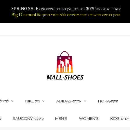
לאחר הנחה של 30% נוספים, אין מכירה סיטונאית.SPRING SALE
המון דגמים חדשים נוספו.מחירים ללא פערי תיווך-%Big Discount
HOKA-הוקה
ADIDAS-אדידס
NIKE נייק
לחץ לק
KIDS-ילדים
WOMEN’S
MEN’S
SAUCONY-סאקוני
CS