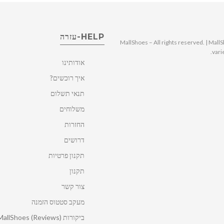
HELP-עזרה
© 2025 MallShoes – All rights reserved. | 
vari
אודותינו
איך רוכשים?
תנאי תשלום
משלוחים
החזרות
דרושים
תקנון פרטיות
תקנון
צור קשר
מעקב סטטוס הזמנה
ביקורות MallShoes (Reviews)