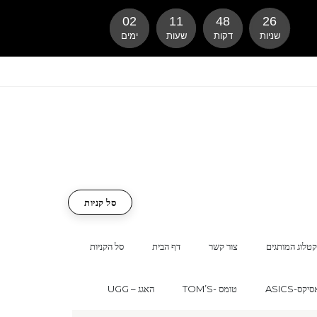
02
11
48
25
שניות
דקות
שעות
ימים
סל קניות
טלוג המותגים
צור קשר
דף הבית
סל הקניות
ASI-אסיקס
TOM’S- טומס
UGG – האגג