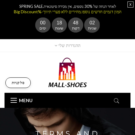
x
לאחר הנחה של 30% נוספים, אין מכירה סיטונאית.SPRING SALE
המון דגמים חדשים נוספו.מחירים ללא פערי תיווך-%Big Discount
00
18
48
02
שניות
דקות
שעות
ימים
ההגדרות שלי
סל קניות
MENU
TERMS AND