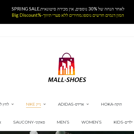
לאחר הנחה של 30% נוספים, אין מכירה סיטונאית.SPRING SALE
המון דגמים חדשים נוספו.מחירים ללא פערי תיווך-%Big Discount
HOKA-הוקה
ADIDAS-אדידס
NIKE נייק
לחץ לק
KIDS-ילדים
WOMEN’S
MEN’S
SAUCONY-סאקוני
CS