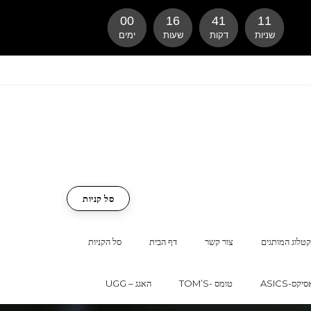
00
16
41
10
שניות
דקות
שעות
ימים
סל קניות
טלוג המותגים
צור קשר
דף הבית
סל הקניות
ASI-אסיקס
TOM’S- טומס
UGG – האגג