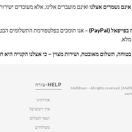
אינם נשמרים אצלנו
ואינם מועברים אלינו, אלא מעובדים ישיר
ייפאל (PayPal)
– אנו תומכים בפלטפורמת התשלומים הבט
מלא.
 בטוחה, תשלום מאובטח, ושירות מצוין – כי אצלנו הקנייה היא ח
HELP-עזרה
© 2025 MallShoes – All rights reserved. | 
vari
אודותינו
איך רוכשים?
תנאי תשלום
משלוחים