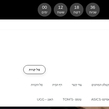
00
12
18
35
שניות
דקות
שעות
ימים
סל קניות
טלוג המותגים
צור קשר
דף הבית
סל הקניות
ASI-אסיקס
TOM’S- טומס
UGG – האגג