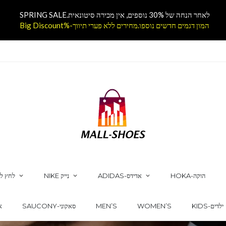
לאחר הנחה של 30% נוספים, אין מכירה סיטונאית.SPRING SALE
המון דגמים חדשים נוספו.מחירים ללא פערי תיווך-%Big Discount
HOKA-הוקה
ADIDAS-אדידס
NIKE נייק
לחץ לק
KIDS-ילדים
WOMEN’S
MEN’S
SAUCONY-סאקוני
CS