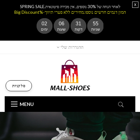
x
לאחר הנחה של 30% נוספים, אין מכירה סיטונאית.SPRING SALE
המון דגמים חדשים נוספו.מחירים ללא פערי תיווך-%Big Discount
02
06
31
55
שניות
דקות
שעות
ימים
ההגדרות שלי
סל קניות
MENU