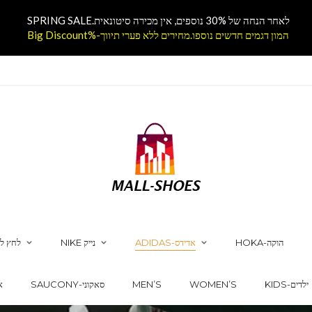
לאחר הנחה של 30% נוספים, אין מכירה סיטונאית.SPRING SALE
המון דגמים חדשים נוספו.מחירים ללא פערי תיווך-%Big Discount
HOKA-הוקה
ADIDAS-אדידס
NIKE נייק
לחץ לק
KIDS-ילדים
WOMEN’S
MEN’S
SAUCONY-סאקוני
CS