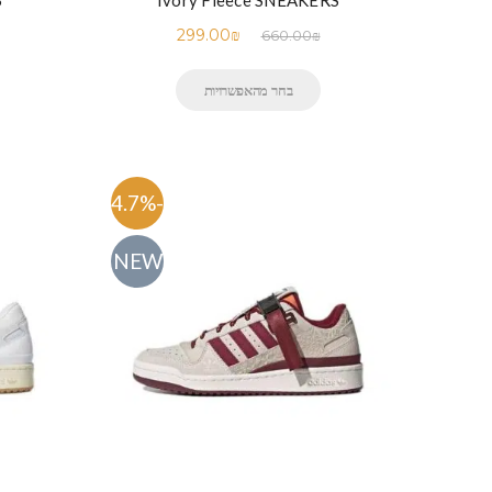
S
Ivory Fleece SNEAKERS
299.00
₪
660.00
₪
בחר מהאפשרויות
-54.7%
NEW