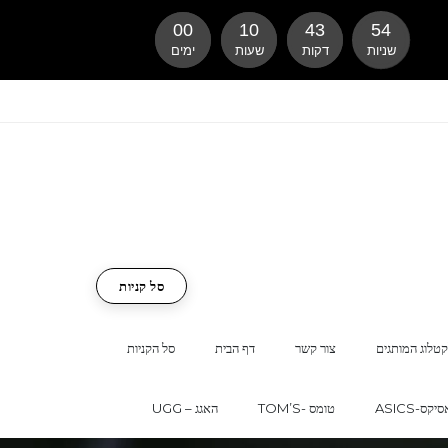
00
10
43
53
שניות
דקות
שעות
ימים
סל קניות
טלוג המותגים
צור קשר
דף הבית
סל הקניות
ASI-אסיקס
TOM’S- טומס
UGG – האגג