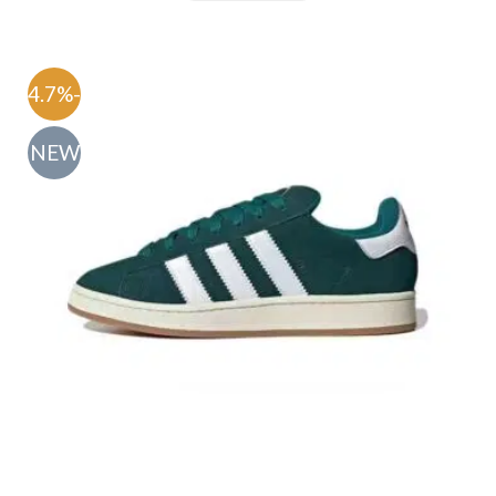
-54.7%
NEW