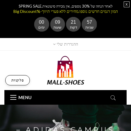
x
לאחר הנחה של 30% נוספים, אין מכירה סיטונאית.SPRING SALE
המון דגמים חדשים נוספו.מחירים ללא פערי תיווך-%Big Discount
00
09
21
56
שניות
דקות
שעות
ימים
ההגדרות שלי
סל קניות
MENU
ADIDAS CAMPUS –