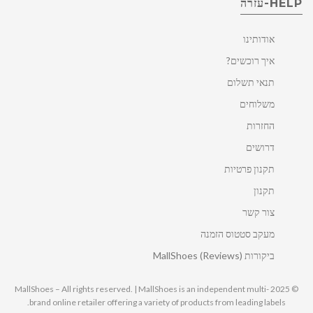
HELP-עזרה
אודותינו
איך רוכשים?
תנאי תשלום
משלוחים
החזרות
דרושים
תקנון פרטיות
תקנון
צור קשר
מעקב סטטוס הזמנה
ביקורות MallShoes (Reviews)
© 2025 MallShoes – All rights reserved. | MallShoes is an independent multi-
brand online retailer offering a variety of products from leading labels.