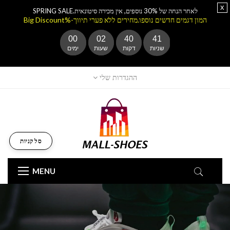
x
לאחר הנחה של 30% נוספים, אין מכירה סיטונאית.SPRING SALE
המון דגמים חדשים נוספו.מחירים ללא פערי תיווך-%Big Discount
00
02
40
40
שניות
דקות
שעות
ימים
ההגדרות שלי
סל קניות
MENU