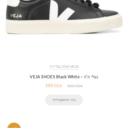
VEJA קטלוג נעלי וג'ה
נעלי וג’ה – VEJA SHOES Black White
399.00
₪
920.00
₪
בחר מהאפשרויות