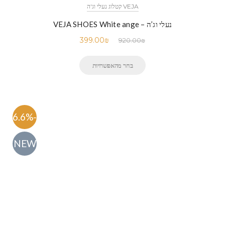
VEJA קטלוג נעלי וג'ה
נעלי וג’ה – VEJA SHOES White ange
399.00
₪
920.00
₪
בחר מהאפשרויות
-56.6%
NEW