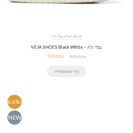
VEJA קטלוג נעלי וג'ה
נעלי וג’ה – VEJA SHOES Black White
399.00
₪
920.00
₪
בחר מהאפשרויות
-56.6%
NEW