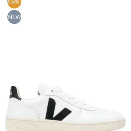
-56.6%
NEW