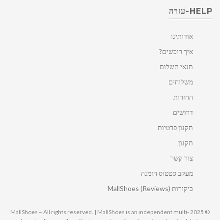
HELP-עזרה
אודותינו
איך רוכשים?
תנאי תשלום
משלוחים
החזרות
דרושים
תקנון פרטיות
תקנון
צור קשר
מעקב סטטוס הזמנה
ביקורות MallShoes (Reviews)
© 2025 MallShoes – All rights reserved. | MallShoes is an independent multi-