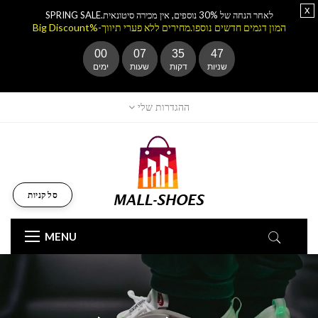
x
לאחר הנחה של 30% נוספים, אין מכירה סיטונאית.SPRING SALE
המון דגמים חדשים נוספו.מחירים ללא פערי תיווך-%Big Discount
00
07
35
46
שניות
דקות
שעות
ימים
ההגדרות שלי
סל קניות
MENU