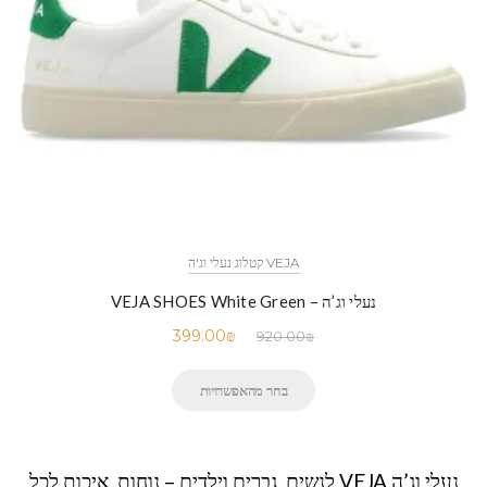
VEJA קטלוג נעלי וג'ה
נעלי וג’ה – VEJA SHOES White Green
399.00
₪
920.00
₪
בחר מהאפשרויות
נעלי וג’ה VEJA לנשים, גברים וילדים – נוחות, איכות לכל