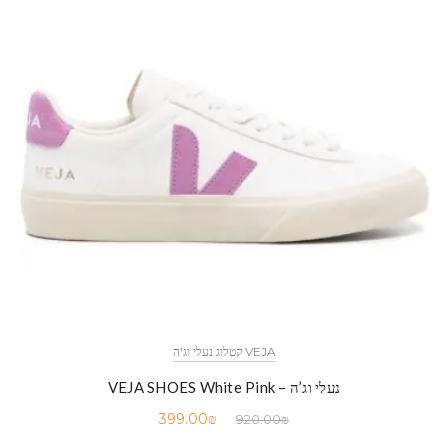
VEJA קטלוג נעלי וג'ה
נעלי וג’ה – VEJA SHOES White Pink
399.00
₪
920.00
₪