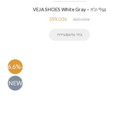
נעלי וג’ה – VEJA SHOES White Gray
399.00
₪
920.00
₪
בחר מהאפשרויות
-56.6%
NEW