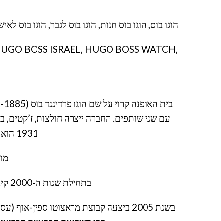
הוגו בוס, הוגו בוס חנות, הוגו בוס לגבר, הוגו בוס לאיש
HUGO BOSS ISRAEL, HUGO BOSS WATCH,
עם שני שותפים. החברה ייצרה חולצות, ז’קטים, ב
1931 הוא הגיע להסכם עם נושיו והשאיר בידיו שש מכונות תפירה כדי להתחיל מחדש.
מודעה משנת
בתחילת שנות ה-2000 קיבלה חברת פרוקטר אנד גמבל את הרישיון לייצור ושיווק בשמים תחת המותג של הוגו בוס[5].