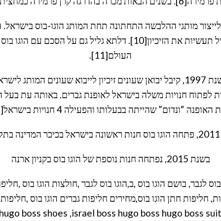
ממניות החברה ברווח ניכר[7].
 הזיכיון לייצור מותגי ההלבשה התחתונה תחת המותג הוגו-בוס בישרא
להליכי פירוק[9]. במקומה קיבלה חברת דלתא גליל תעשיות את הזיכיון[0
העולם[11].
ן שעונים זיכיון לייבוא שעונים המותג לישראל
האפשרות לפתוח חנויות משלה בישראל לאופנת גברים. באותה עת בעל
אופנה “ונדום” שהייתה בבעלותו והפעילה 4 חנויות בישראל[13].
ביב
בשנת 2015, נפתחה חנות נוספת של הוגו בוס בקניון ארנה
 בוס לגבר, בושם הוגו בוס ,ב,הוגו בוס לגבר ,חולצות הוגו בוס ,חליפו
 בוס OUTLLET ,הוגו בוס חליפות, חליפות חתן הוגו בוס,מחירים חליפות גברים הוגו ב