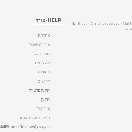
HELP-עזרה
© 2025 MallShoes – All rights reserved. | 
vari
אודותינו
איך רוכשים?
תנאי תשלום
משלוחים
החזרות
דרושים
תקנון פרטיות
תקנון
צור קשר
מעקב סטטוס הזמנה
ביקורות MallShoes (Reviews)