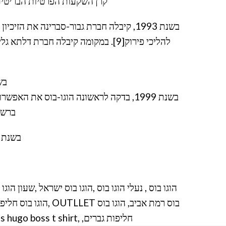
קרן השקעות הפרטיות הבריטית פרמירה[6]. בשנים הבאות מכרה בהדרגה קרן פרמירה כמחצית 
בשנת 1993, קיבלה חברת גבור-סברינה את
בשנת 1997, קיבל יבוא
בשנת 1999, בדקה לראשונה הוגו-בוס את 
ברשת ה
בשנת 2011, פתחה הוגו בוס חנות ראשונה בישראל בכיכר המדינה בתל א
הוגו בוס , נעלי הוגו בוס ,הוגו בוס ישראל ,שעון הוגו
בוס רמת אביב, הוגו
חליפות גברים, ,hugo boss, perfume hugo boss ,hugo boss shoes ,israel boss hugo boss hugo boss suits hugo boss t shirt