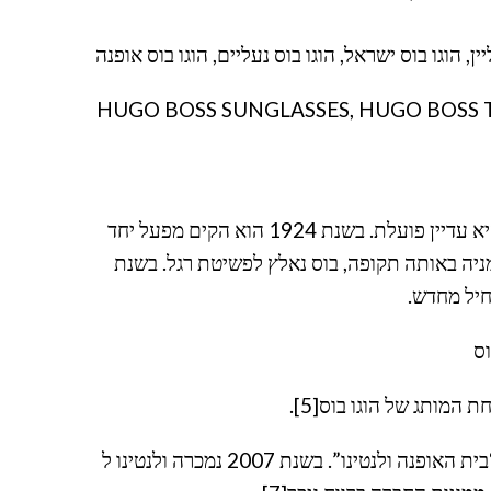
יין, הוגו בוס ישראל, הוגו בוס נעליים, הוגו בוס אופנה
HUGO BOSS SUNGLASSES, HUGO BOSS T
בית האופנה קרוי על שם הוגו פרדיננד בוס (1948-1885) אשר יסד את החברה בשנת 1923 במצינגן, גרמניה, שם היא עדיין פועלת. בשנת 1924 הוא הקים מפעל יחד
מניה באותה תקופה, בוס נאלץ לפשיטת רגל. בשנת
בשנת 2005 ביצעה קבוצת מראצוטו ספין-אוף (עסקים) למותגי היוקרה שלה, ובראשם הוגו בוס, לתוך חברה חדשה “בית האופנה ולנטינו”. בשנת 2007 נמכרה ולנטינו ל