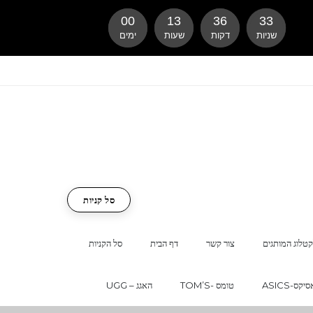
00
13
36
32
שניות
דקות
שעות
ימים
סל קניות
טלוג המותגים
צור קשר
דף הבית
סל הקניות
ASI-אסיקס
TOM’S- טומס
UGG – האגג