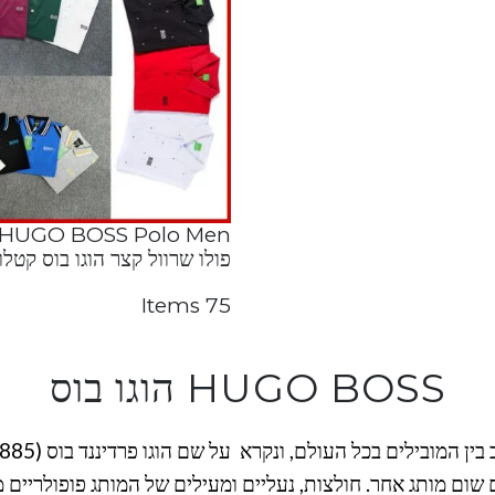
פולו שרוול קצר הוגו בוס קטלו
75 Items
HUGO BOSS הוגו בוס
ל העולם, ונקרא על שם הוגו פרדיננד בוס (1948-1885) אשר יסד את החברה בשנת 1923
שום מותג אחר. חולצות, נעליים ומעילים של המותג פופולריים 