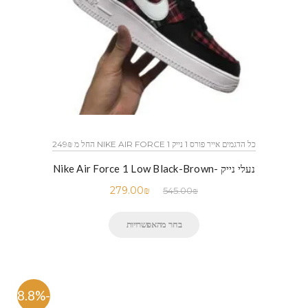
כל הדגמים אייר פורס 1 נייק NIKE AIR FORCE 1 החל מ 249₪
נעלי נייק -Nike Air Force 1 Low Black-Brown
279.00
₪
545.00
₪
בחר מהאפשרויות
-48.8%