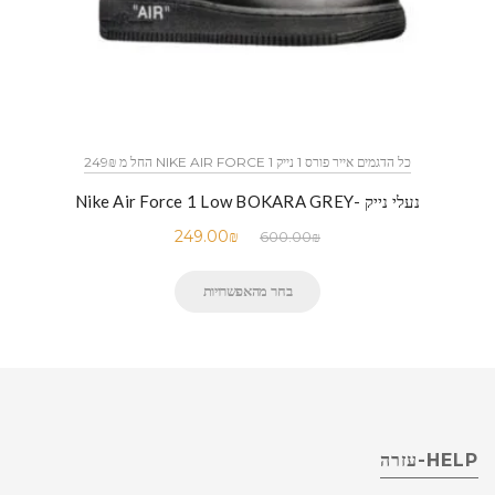
כל הדגמים אייר פורס 1 נייק NIKE AIR FORCE 1 החל מ 249₪
נעלי נייק -Nike Air Force 1 Low BOKARA GREY
249.00
₪
600.00
₪
בחר מהאפשרויות
HELP-עזרה