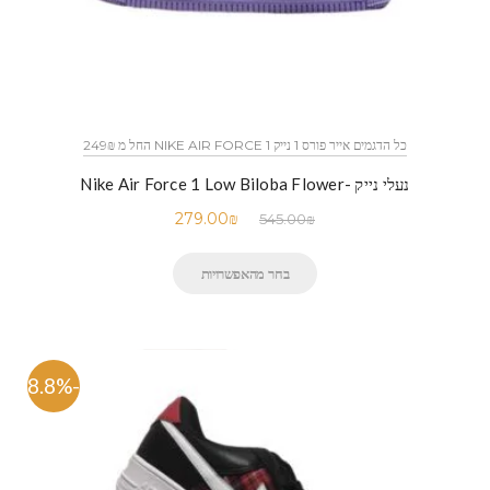
כל הדגמים אייר פורס 1 נייק NIKE AIR FORCE 1 החל מ 249₪
נעלי נייק -Nike Air Force 1 Low Biloba Flower
279.00
₪
545.00
₪
בחר מהאפשרויות
-48.8%