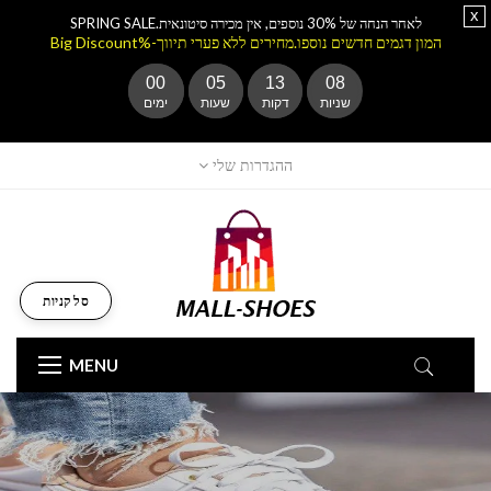
x
לאחר הנחה של 30% נוספים, אין מכירה סיטונאית.SPRING SALE
המון דגמים חדשים נוספו.מחירים ללא פערי תיווך-%Big Discount
00
05
13
07
שניות
דקות
שעות
ימים
ההגדרות שלי
סל קניות
MENU