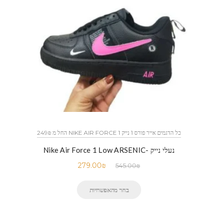
כל הדגמים אייר פורס 1 נייק NIKE AIR FORCE 1 החל מ 249₪
נעלי נייק -Nike Air Force 1 Low ARSENIC
279.00
₪
545.00
₪
בחר מהאפשרויות