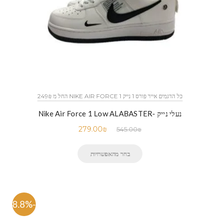
כל הדגמים אייר פורס 1 נייק NIKE AIR FORCE 1 החל מ 249₪
נעלי נייק -Nike Air Force 1 Low ALABASTER
279.00
₪
545.00
₪
בחר מהאפשרויות
-48.8%