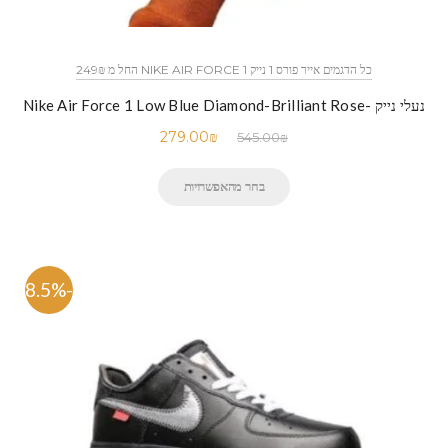
כל הדגמים אייר פורס 1 נייק NIKE AIR FORCE 1 החל מ 249₪
נעלי נייק -Nike Air Force 1 Low Blue Diamond-Brilliant Rose
279.00
₪
545.00
₪
בחר מהאפשרויות
-58.5%