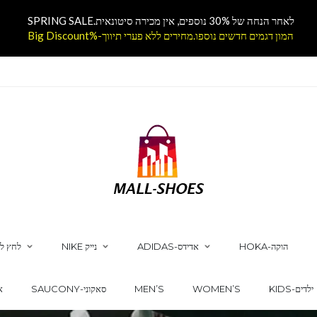
לאחר הנחה של 30% נוספים, אין מכירה סיטונאית.SPRING SALE
המון דגמים חדשים נוספו.מחירים ללא פערי תיווך-%Big Discount
HOKA-הוקה
ADIDAS-אדידס
NIKE נייק
לחץ לק
KIDS-ילדים
WOMEN’S
MEN’S
SAUCONY-סאקוני
CS