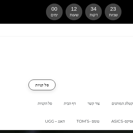
00
12
34
21
שניות
דקות
שעות
ימים
סל קניות
טלוג המותגים
צור קשר
דף הבית
סל הקניות
ASI-אסיקס
TOM’S- טומס
UGG – האגג