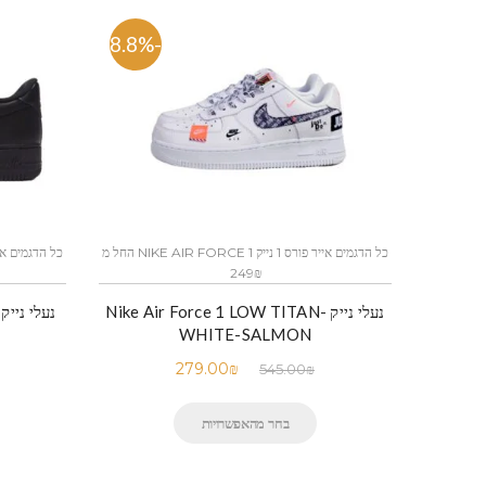
-48.8%
כל הדגמים אייר פורס 1 נייק NIKE AIR FORCE 1 החל מ
249₪
נעלי נייק -Nike Air Force 1 LOW TITAN
נעלי נייק-e Air Force 1 Low BLACK
WHITE-SALMON
279.00
₪
545.00
₪
בחר מהאפשרויות