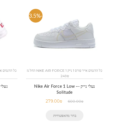
-53.5%
כל הדגמים אייר פורס 1 נייק NIKE AIR FORCE 1 החל מ
249₪
נעלי נייק -Nike Air Force 1 Low –
Solitude
279.00
₪
600.00
₪
בחר מהאפשרויות