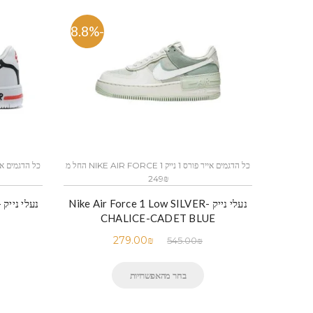
-48.8%
כל הדגמים אייר פורס 1 נייק NIKE AIR FORCE 1 החל מ
249₪
נעלי נייק -Nike Air Force 1 Low SILVER
CHALICE-CADET BLUE
279.00
₪
545.00
₪
בחר מהאפשרויות