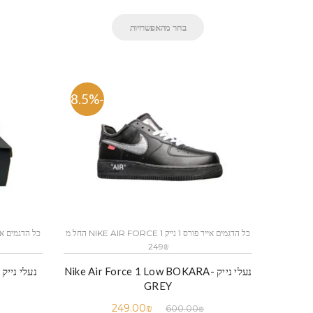
בחר מהאפשרויות
-58.5%
כל הדגמים אייר פורס 1 נייק NIKE AIR FORCE 1 החל מ
249₪
נעלי נייק -Nike Air Force 1 Low BOKARA
GREY
249.00
₪
600.00
₪