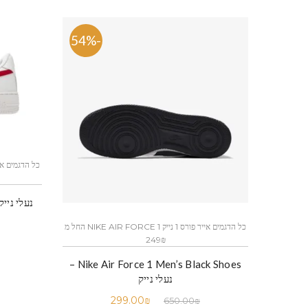
-54%
כל הדגמים אייר פורס 1 נייק NIKE AIR FORCE 1 החל מ
249₪
Nike Air Force 1 Men’s Black Shoes –
נעלי נייק
299.00
₪
650.00
₪