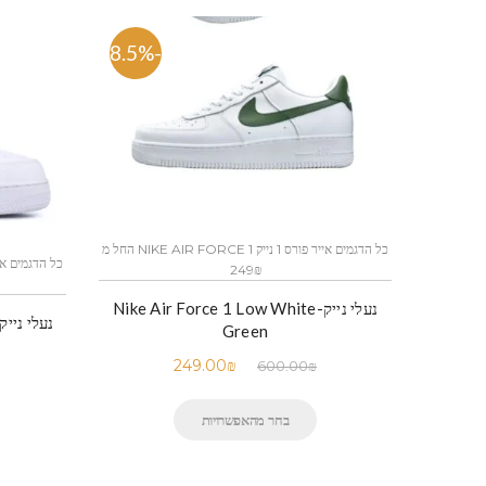
-58.5%
כל הדגמים אייר פורס 1 נייק NIKE AIR FORCE 1 החל מ
249₪
נעלי נייק-Nike Air Force 1 Low White
Green
249.00
₪
600.00
₪
בחר מהאפשרויות