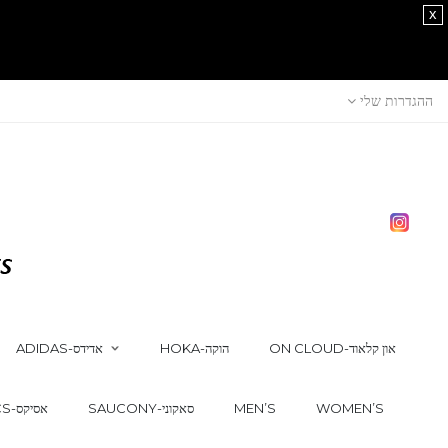
x
ההגדרות שלי
ON CLOUD-און קלאוד
HOKA-הוקה
ADIDAS-אדידס
WOMEN’S
MEN’S
SAUCONY-סאקוני
ASICS-אסיקס