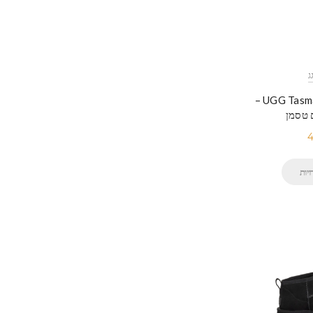
UGG Tasman Cozy Sheepskin –
 טסמן
יות