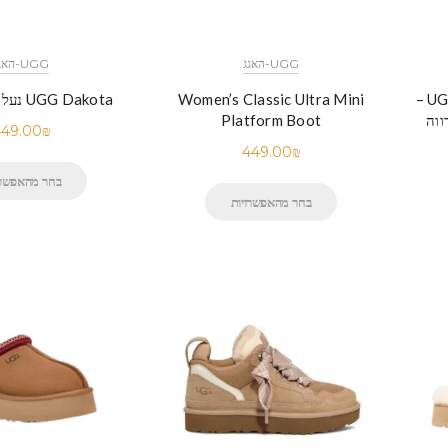
UGG-האגג
UGG-האגג
UGG Plush Lace-Up Platform –
Women’s Classic Ultra Mini
UGG Dakota נעלי האג דקוטה
ווה
Platform Boot
49.00
₪
449.00
₪
בחר מהאפשרו
בחר מהאפשרויות