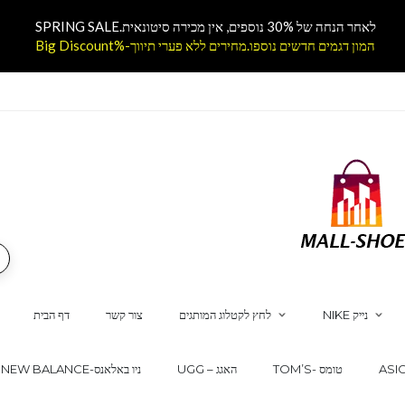
לאחר הנחה של 30% נוספים, אין מכירה סיטונאית.SPRING SALE
המון דגמים חדשים נוספו.מחירים ללא פערי תיווך-%Big Discount
NIKE נייק
לחץ לקטלוג המותגים
צור קשר
דף הבית
TOM’S- טומס
UGG – האגג
NEW BALANCE-ניו באלאנס