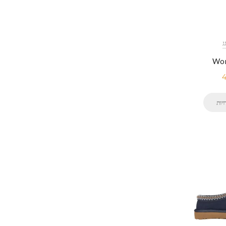
Wom
4
יות