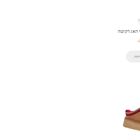
4
יות