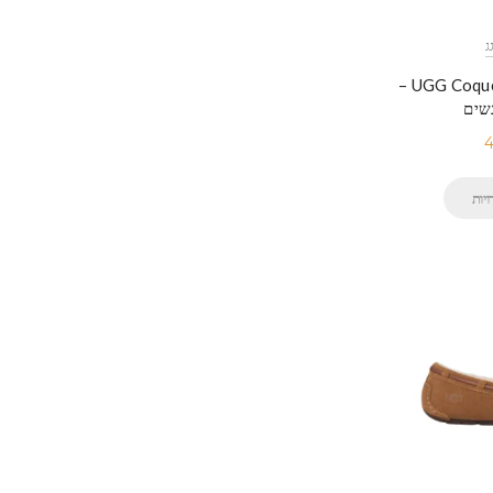
UGG Coquette Cozy Outdoor –
שים
יות