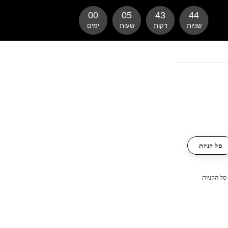
00
05
43
43
שניות
דקות
שעות
ימים
סל קניות
סל הקניות