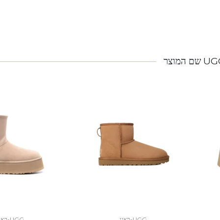
 שם המוצר
UGG-האגג
UGG-האגג