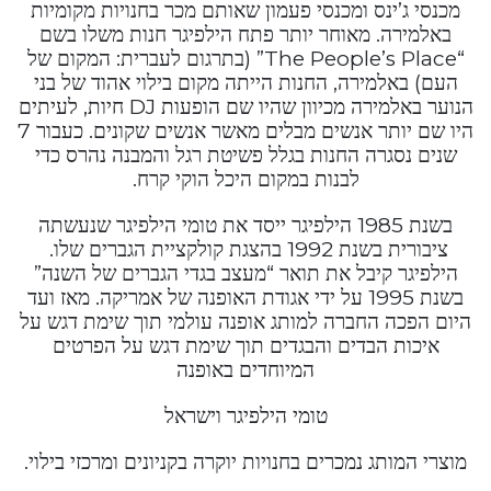
מכנסי ג’ינס ומכנסי פעמון שאותם מכר בחנויות מקומיות
באלמירה. מאוחר יותר פתח הילפיגר חנות משלו בשם
“The People’s Place” (בתרגום לעברית: המקום של
העם) באלמירה, החנות הייתה מקום בילוי אהוד של בני
הנוער באלמירה מכיוון שהיו שם הופעות DJ חיות, לעיתים
היו שם יותר אנשים מבלים מאשר אנשים שקונים. כעבור 7
שנים נסגרה החנות בגלל פשיטת רגל והמבנה נהרס כדי
לבנות במקום היכל הוקי קרח.
בשנת 1985 הילפיגר ייסד את טומי הילפיגר שנעשתה
ציבורית בשנת 1992 בהצגת קולקציית הגברים שלו.
הילפיגר קיבל את תואר “מעצב בגדי הגברים של השנה”
בשנת 1995 על ידי אגודת האופנה של אמריקה. מאז ועד
היום הפכה החברה למותג אופנה עולמי תוך שימת דגש על
איכות הבדים והבגדים תוך שימת דגש על הפרטים
המיוחדים באופנה
טומי הילפיגר וישראל
מוצרי המותג נמכרים בחנויות יוקרה בקניונים ומרכזי בילוי.