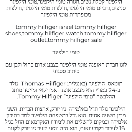
הילפיגר קטלוג נשים,חגורה טומי הילפיגר,טומי הילפיגר
סניפים,גרביים טומי הילפיגר,חולצות טומי הילפיגר,חולצות
מכופתרות טומי הילפיגר
tommy hilfiger israel,tommy hilfiger
shoes,tommy hilfiger watch,tommy hilfiger
outlet,tommy hilfiger sale
טומי הילפיגר
לוגו חברת האופנה טומי הילפיגר בצבע אדום כחול ולבן עם
כיתוב ססגוני
תומאס הילפיגר (באנגלית: Thomas Hilfiger, נולד
ב-24 במרץ הוא מעצב אופנה אמריקאי ומייסד מותג
ההלבשה “טומי הילפיגר” Tommy Hilfiger.
הילפיגר נולד וגדל באלמירה, ניו יורק, ארצות הברית, השני
מבין תשעה אחים. הוא גדל במשפחה הילפיגר למד בתיכון
אלמירה ובמקום להשלים את לימודיו האקדמאים החל בגיל
18 לעבוד בקמעונאות, הוא היה נוסע לעיר ניו יורק לקנות