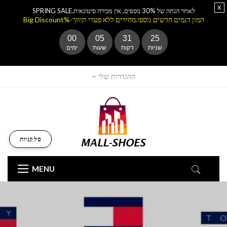
x
לאחר הנחה של 30% נוספים, אין מכירה סיטונאית.SPRING SALE
המון דגמים חדשים נוספו.מחירים ללא פערי תיווך-%Big Discount
00
05
31
23
שניות
דקות
שעות
ימים
ההגדרות שלי
סל קניות
MENU