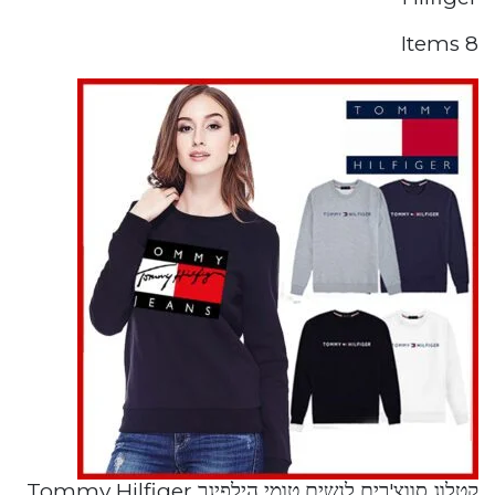
8 Items
קטלוג סווצ'רים לנשים טומי הילפיגר Tommy Hilfiger