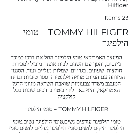
Hilfiger
23 Items
TOMMY HILFIGER – טומי
הילפיגר
המעצב האמריקאי טומי הילפיגר החל את דרכו כמוכר
ג’ינסים, והפך עם השנים לבית אופנה מוביל למכירת
חולצות, שעונים, בגדי ים, שמלות נעליים ועוד. הסגנון
המזוהה עם המותג מראה אלגנטיות וספורטיביות גם יחד
המעצב משדר צבעוניות שואבת השראה מגווני הדגל
האמריקאי, והיא באה לידי ביטוי בדרכים שונות בכל
קולקציה
TOMMY HILFIGER – טומי הילפיגר
טומי הילפיגר עודפים נשים,טומי הילפיגר נשים,טומי
הילפיגר תיקים לנשים,טומי הילפיגר נעליים לנשים,טומי