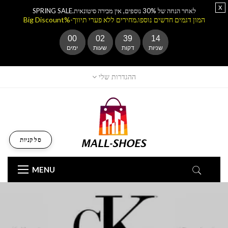
x
לאחר הנחה של 30% נוספים, אין מכירה סיטונאית.SPRING SALE
המון דגמים חדשים נוספו.מחירים ללא פערי תיווך-%Big Discount
00
02
39
12
שניות
דקות
שעות
ימים
ההגדרות שלי
סל קניות
MENU