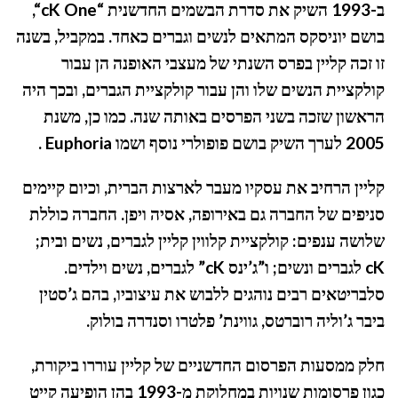
ב-1993 השיק את סדרת הבשמים החדשנית “
cK One
“,
בושם יוניסקס המתאים לנשים וגברים כאחד. במקביל, בשנה
זו זכה קליין בפרס השנתי של מעצבי האופנה הן עבור
קולקציית הנשים שלו והן עבור קולקציית הגברים, ובכך היה
הראשון שזכה בשני הפרסים באותה שנה. כמו כן, משנת
2005 לערך השיק בושם פופולרי נוסף ושמו
Euphoria
.
קליין הרחיב את עסקיו מעבר לארצות הברית, וכיום קיימים
סניפים של החברה גם באירופה, אסיה ויפן. החברה כוללת
שלושה ענפים: קולקציית קלווין קליין לגברים, נשים ובית;
cK
לגברים ונשים; ו”ג’ינס
cK
” לגברים, נשים וילדים.
סלבריטאים רבים נוהגים ללבוש את עיצוביו, בהם ג’סטין
ביבר ג’וליה רוברטס, גווינת’ פלטרו וסנדרה בולוק.
חלק ממסעות הפרסום החדשניים של קליין עוררו ביקורת,
כגון פרסומות שנויות במחלוקת מ-1993 בהן הופיעה קייט