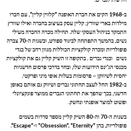
ב-1968 הקים את חברת האופנה “קלווין קליין”, עם חברו
מילדות בארי שוורץ; קליין עסק בעיצוב בחברה ואילו שוורץ
התמקד בניהול העסקי שלה. תחילה מכרה החברה מעילי
נשים, בהמשך התפתחה לביגוד ספורט, ובשנות ה-70 צברה
פופולריות ומכרה קולקציות הכוללות מגוון רחב של בגדי
נשים
ובגדי גברים . בתקופה זו השיק קליין גם את קולקציות
מכנסי הג’ינס הידועות שלו, ובחר בדרכי פרסום חדשניות
יחסית לשיווקן – פרסומות בעלות אופי מיני ופרקטי.
ב-1982 החל לעצב תחתוני גברים ושיווק גם אותם באופן
חדשני, בכך שהפך את תחתוני הגברים ממוצר פונקציונלי
ופשוט למוצר אופנתי ונחשק.
בשנות ה-70 וה-80 השיק קליין מספר סדרות בשמים
פופולריות, בהן “
Obsession”, “Eternity
” ו-“
Escape
“.