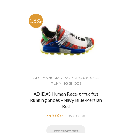
-41.8%
נעלי אדידס קטלוג ADIDAS HUMAN RACE
RUNNING SHOES
נעלי אדידס-ADIDAS Human Race
Running Shoes –Navy Blue-Persian
Red
349.00
₪
600.00
₪
בחר מהאפשרויות