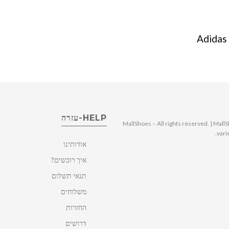
HELP-עזרה
© 2025 MallShoes – All rights reserved. | 
vari
אודותינו
איך רוכשים?
תנאי תשלום
משלוחים
החזרות
דרושים