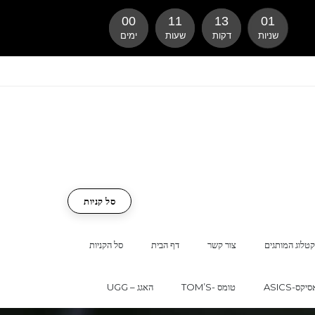
00
11
13
00
שניות
דקות
שעות
ימים
סל קניות
טלוג המותגים
צור קשר
דף הבית
סל הקניות
ASI-אסיקס
TOM’S- טומס
UGG – האגג