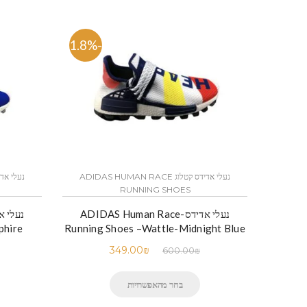
-41.8%
נעלי אדידס קטלוג ADIDAS HUMAN RACE
RUNNING SHOES
נעלי אדידס-ADIDAS Human Race
phire
Running Shoes –Wattle-Midnight Blue
349.00
₪
600.00
₪
בחר מהאפשרויות