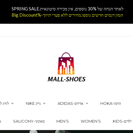
לאחר הנחה של 30% נוספים, אין מכירה סיטונאית.SPRING SALE
המון דגמים חדשים נוספו.מחירים ללא פערי תיווך-%Big Discount
HOKA-הוקה
ADIDAS-אדידס
NIKE נייק
לחץ לק
KIDS-ילדים
WOMEN’S
MEN’S
SAUCONY-סאקוני
CS