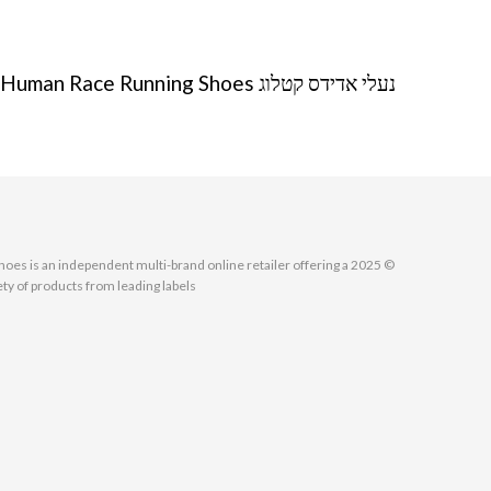
נעלי אדידס קטלוג Adidas Human Race Running Shoes
MallShoes is an independent multi-brand online retailer offering a
ety of products from leading labels.