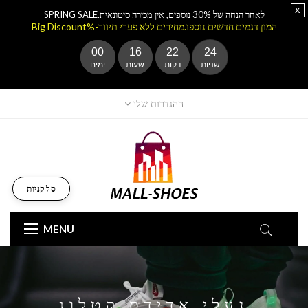
x
לאחר הנחה של 30% נוספים, אין מכירה סיטונאית.SPRING SALE
המון דגמים חדשים נוספו.מחירים ללא פערי תיווך-%Big Discount
00
16
22
23
שניות
דקות
שעות
ימים
ההגדרות שלי
סל קניות
MENU
נעלי אדידס קטלוג