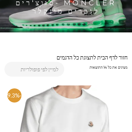
MONCLER -סווצ'רים
לגברים מונקלר
חזור לדף הבית לתצוגת כל הדגמים
מציגים את כל ⁦14⁩ התוצאות
-79.3%