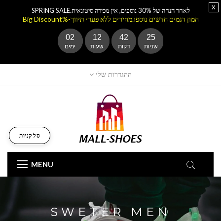
x
לאחר הנחה של 30% נוספים, אין מכירה סיטונאית.SPRING SALE
המון דגמים חדשים נוספו.מחירים ללא פערי תיווך-%Big Discount
02
12
42
24
שניות
דקות
שעות
ימים
ההגדרות שלי
סל קניות
MENU
SWETER MEN