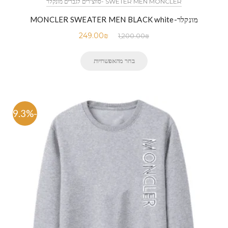
SWETER MEN MONCLER -סווצ'רים לגברים מונקלר
מונקלר-MONCLER SWEATER MEN BLACK white
249.00
₪
1,200.00
₪
בחר מהאפשרויות
-79.3%