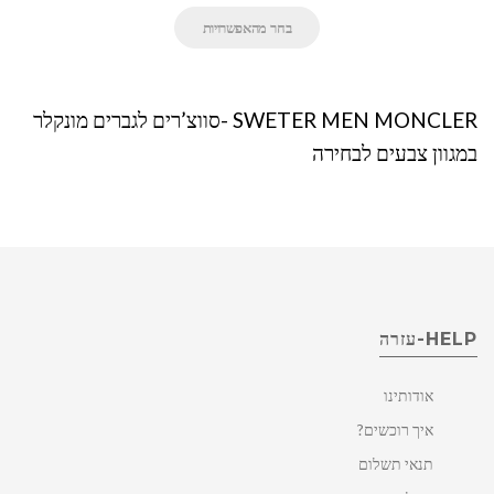
בחר מהאפשרויות
SWETER MEN MONCLER -סווצ’רים לגברים מונקלר
במגוון צבעים לבחירה
HELP-עזרה
אודותינו
איך רוכשים?
תנאי תשלום