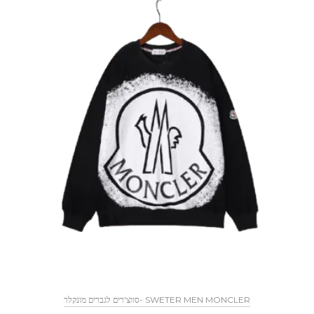
SWETER MEN MONCLER -סווצ'רים לגברים מונקלר