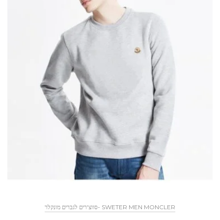
SWETER MEN MONCLER -סווצ'רים לגברים מונקלר