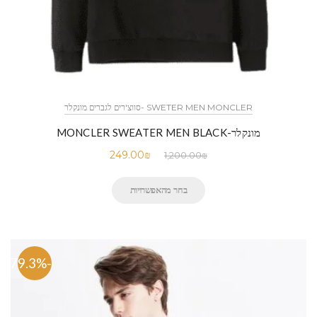
SWETER MEN MONCLER -סווצ'רים לגברים מונקלר
מונקלר-MONCLER SWEATER MEN BLACK
249.00
₪
1,200.00
₪
בחר מהאפשרויות
-79.3%