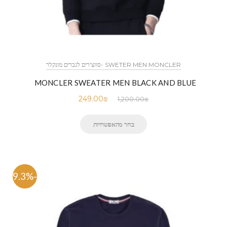
SWETER MEN MONCLER -סווצ'רים לגברים מונקלר
MONCLER SWEATER MEN BLACK AND BLUE
249.00
₪
1,200.00
₪
בחר מהאפשרויות
-79.3%