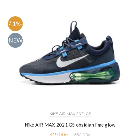
-47.1%
NEW
NIKE AIR MAX 2021 GS
Nike AIR MAX 2021 GS obsidian lime glow
349.00
₪
660.00
₪