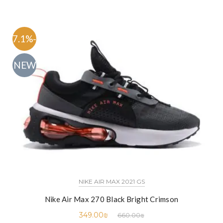
-47.1%
NEW
NIKE AIR MAX 2021 GS
Nike Air Max 270 Black Bright Crimson
349.00
₪
660.00
₪