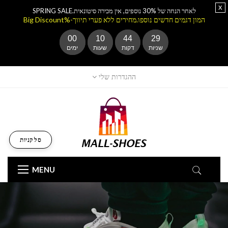
x
לאחר הנחה של 30% נוספים, אין מכירה סיטונאית.SPRING SALE
המון דגמים חדשים נוספו.מחירים ללא פערי תיווך-%Big Discount
00
10
44
27
שניות
דקות
שעות
ימים
ההגדרות שלי
סל קניות
MENU