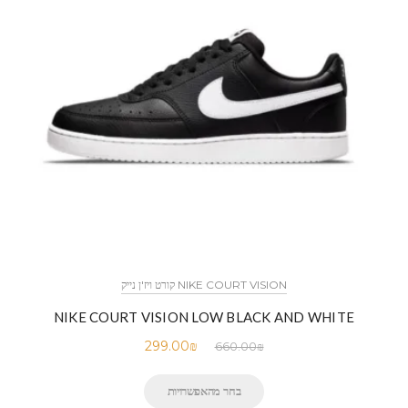
NIKE COURT VISION קורט ויז'ן נייק
NIKE COURT VISION LOW BLACK AND WHITE
299.00
₪
660.00
₪
בחר מהאפשרויות