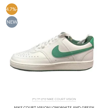
-54.7%
NEW
NIKE COURT VISION קורט ויז'ן נייק
NIKE COURT VISION LOW WHITE AND GREEN