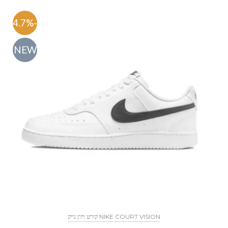
-54.7%
NEW
NIKE COURT VISION קורט ויז'ן נייק