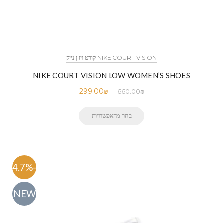
NIKE COURT VISION קורט ויז'ן נייק
NIKE COURT VISION LOW WOMEN’S SHOES
299.00
₪
660.00
₪
בחר מהאפשרויות
-54.7%
NEW