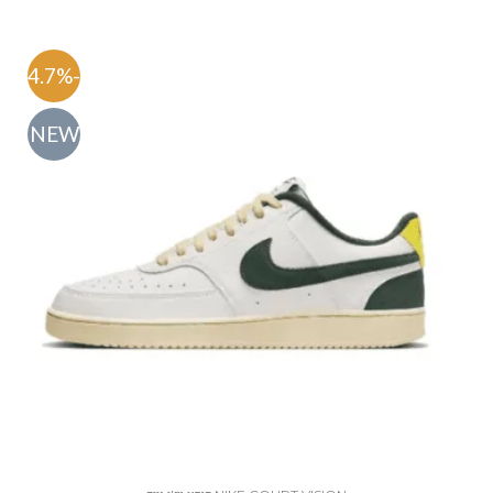
-54.7%
NEW