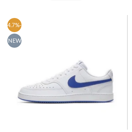
-54.7%
NEW