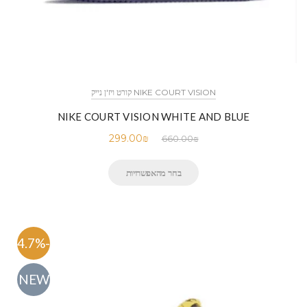
NIKE COURT VISION קורט ויז'ן נייק
NIKE COURT VISION WHITE AND BLUE
299.00
₪
660.00
₪
בחר מהאפשרויות
-54.7%
NEW