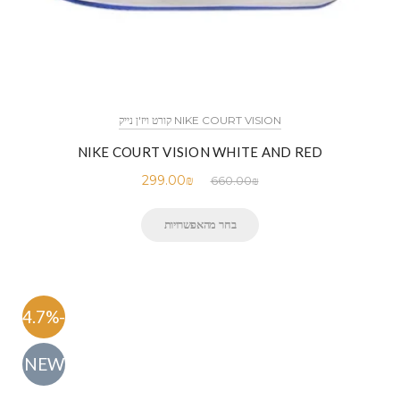
NIKE COURT VISION קורט ויז'ן נייק
NIKE COURT VISION WHITE AND RED
299.00
₪
660.00
₪
בחר מהאפשרויות
-54.7%
NEW