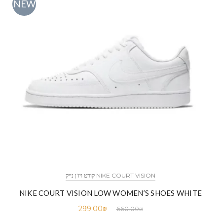
NEW
NIKE COURT VISION קורט ויז'ן נייק
NIKE COURT VISION LOW WOMEN’S SHOES WHITE
299.00
₪
660.00
₪