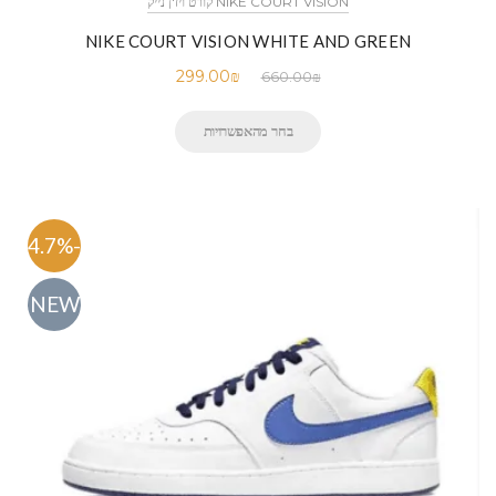
NIKE COURT VISION קורט ויז'ן נייק
NIKE COURT VISION WHITE AND GREEN
299.00
₪
660.00
₪
בחר מהאפשרויות
-54.7%
NEW