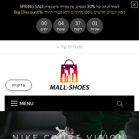
x
לאחר הנחה של 30% נוספים, אין מכירה סיטונאית.SPRING SALE
המון דגמים חדשים נוספו.מחירים ללא פערי תיווך-%Big Discount
00
04
37
00
שניות
דקות
שעות
ימים
ההגדרות שלי
סל קניות
MENU
NIKE COURT VISION