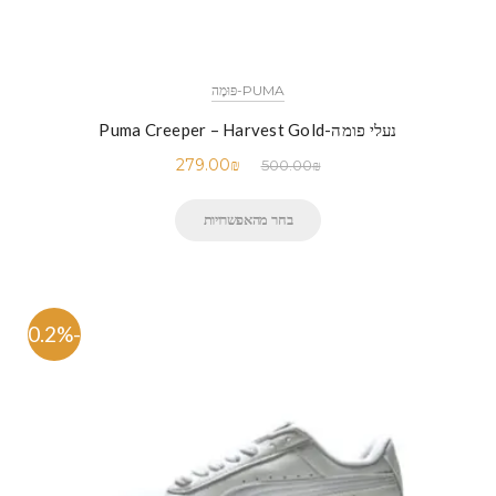
PUMA-פּוּמָה
נעלי פומה-Puma Creeper – Harvest Gold
279.00
₪
500.00
₪
בחר מהאפשרויות
-40.2%