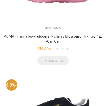
PUMA-פּוּמָה
נעלי פומה- PUMA rihanna bow rubbon silk cherry blossom pink
-Can Can
319.00
₪
600.00
₪
בחר מהאפשרויות
-46.8%