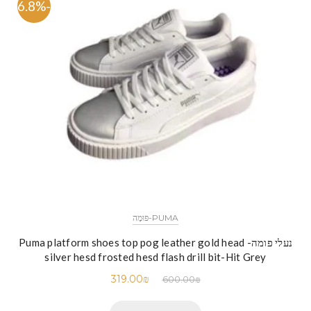
-46.8%
PUMA-פּוּמָה
נעלי פומה- Puma platform shoes top pog leather gold head
silver hesd frosted hesd flash drill bit-Hit Grey
319.00
₪
600.00
₪