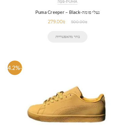
PUMA-פּוּמָה
נעלי פומה-Puma Creeper – Black
279.00
₪
500.00
₪
בחר מהאפשרויות
-44.2%