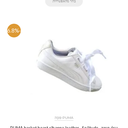
בחר מהאפשרויות
-46.8%
PUMA-פּוּמָה
נעלי פומה- PUMA basket heart rihanna leather -Solitude