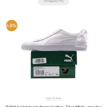
בחר מהאפשרויות
-46.8%
PUMA-פּוּמָה
נעלי פומה- PUMA basket heart rihanna leather -Titan White