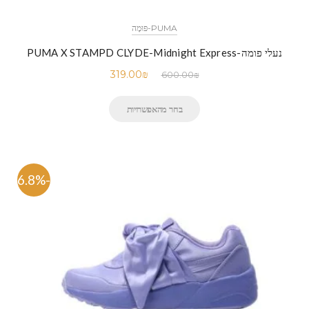
PUMA-פּוּמָה
נעלי פומה-PUMA X STAMPD CLYDE-Midnight Express
319.00
₪
600.00
₪
בחר מהאפשרויות
-46.8%