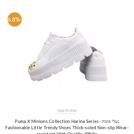
-46.8%
PUMA-פּוּמָה
נעלי פומה- Puma X Minions Collection Harina Series
Fashionable Little Trendy Shoes Thick-soled Non-slip Wear-
resistant High Quality-White