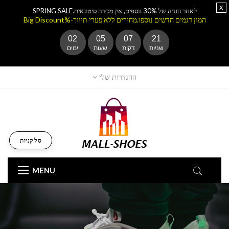
x
לאחר הנחה של 30% נוספים, אין מכירה סיטונאית.SPRING SALE
המון דגמים חדשים נוספו.מחירים ללא פערי תיווך-%Big Discount
02
05
07
19
שניות
דקות
שעות
ימים
ההגדרות שלי
סל קניות
MENU