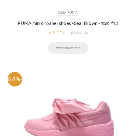
PUMA-פּוּמָה
נעלי פומה- PUMA mirror panel shoes -Seal Brown
319.00
₪
600.00
₪
בחר מהאפשרויות
-46.8%