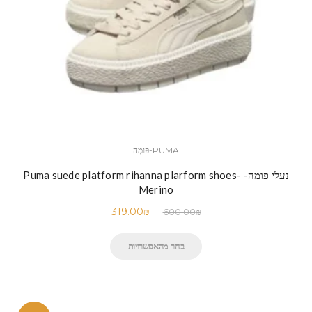
PUMA-פּוּמָה
נעלי פומה- Puma suede platform rihanna plarform shoes-
Merino
319.00
₪
600.00
₪
בחר מהאפשרויות