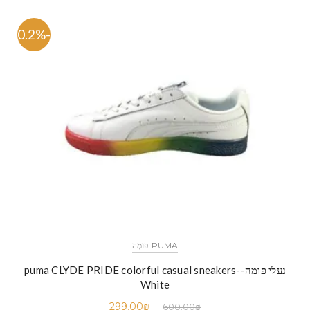
-50.2%
PUMA-פּוּמָה
נעלי פומה-puma CLYDE PRIDE colorful casual sneakers-
White
299.00
₪
600.00
₪