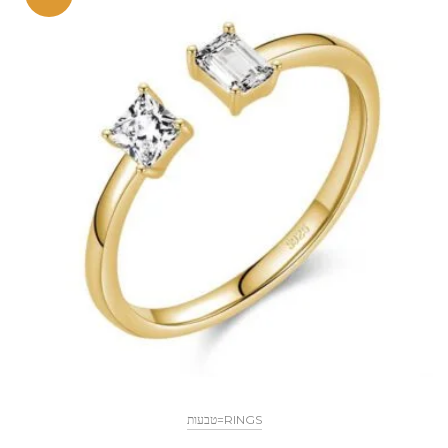
RINGS=טבעות