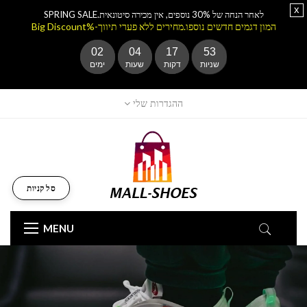
x
לאחר הנחה של 30% נוספים, אין מכירה סיטונאית.SPRING SALE
המון דגמים חדשים נוספו.מחירים ללא פערי תיווך-%Big Discount
02
04
17
52
שניות
דקות
שעות
ימים
ההגדרות שלי
סל קניות
MENU