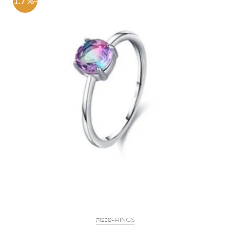
-71.7%
RINGS=טבעות