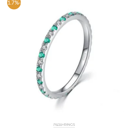
-71.7%
RINGS=טבעות