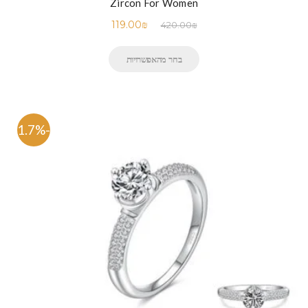
Zircon For Women
119.00
₪
420.00
₪
בחר מהאפשרויות
-71.7%