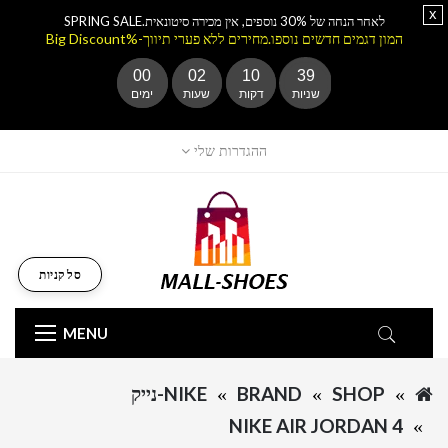
x
לאחר הנחה של 30% נוספים, אין מכירה סיטונאית.SPRING SALE
המון דגמים חדשים נוספו.מחירים ללא פערי תיווך-%Big Discount
00
02
10
39
שניות
דקות
שעות
ימים
ההגדרות שלי
סל קניות
MENU
SHOP
BRAND
NIKE-נייק
NIKE AIR JORDAN 4