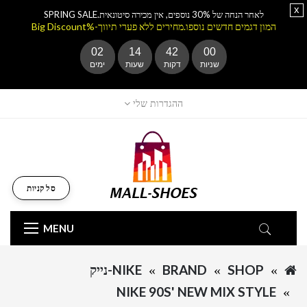
x
לאחר הנחה של 30% נוספים, אין מכירה סיטונאית.SPRING SALE
המון דגמים חדשים נוספו.מחירים ללא פערי תיווך-%Big Discount
02
14
41
59
שניות
דקות
שעות
ימים
ההגדרות שלי
סל קניות
MENU
SHOP
BRAND
NIKE-נייק
NIKE 90S' NEW MIX STYLE