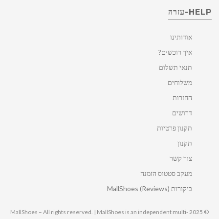
HELP-עזרה
אודותינו
איך רוכשים?
תנאי תשלום
משלוחים
החזרות
דרושים
תקנון פרטיות
תקנון
צור קשר
מעקב סטטוס הזמנה
ביקורות MallShoes (Reviews)
© 2025 MallShoes – All rights reserved. | MallShoes is an independent multi-