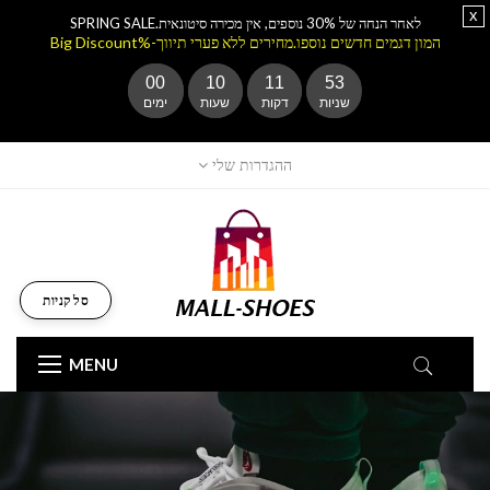
x
לאחר הנחה של 30% נוספים, אין מכירה סיטונאית.SPRING SALE
המון דגמים חדשים נוספו.מחירים ללא פערי תיווך-%Big Discount
00
10
11
52
שניות
דקות
שעות
ימים
ההגדרות שלי
סל קניות
MENU