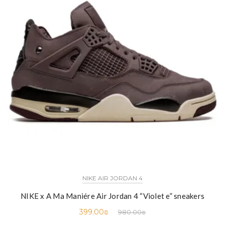
NIKE AIR JORDAN 4
NIKE x A Ma Maniére Air Jordan 4 “Violet e” sneakers
399.00
₪
980.00
₪