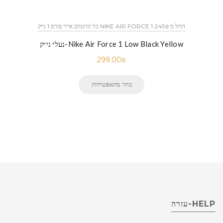
כל הדגמים אייר פורס 1 נייק NIKE AIR FORCE 1 החל מ 249₪
נעלי נייק-Nike Air Force 1 Low Black Yellow
299.00
₪
בחר מהאפשרויות
HELP-עזרה