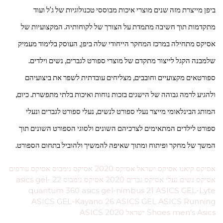
ביפן מייצרת מזה שנים מוצרי איכות מבוססי טכנולוגיות של ג’ל ועוד
מתקדמות תוך חשיבה מתמדת על הצורך של לקוחותיה. המקצועיות של
אסיקס מתחילה במרכז המחקר הייחודי שלה ביפן, העוסק בלימוד מעמיק
שלמבנה הקגל לייצור מתקדם של מוצרי ספורט לגברים, נשים וילדים.
ספורטאים מקצועיים וחובבים, מצליחים עובדתית לשפר את ביצועיהם
ולהגיע לרמה גבוהה של הישגים בזכות נוחות ואיכות בלתי מתפשרת. כיום,
המותג הבינלאומי מייצר נעלי ספורט לנשים, נעלי ספורט לגברים ונעלי
ספורט לילדים המתאימים לצרכיהם השונים ולסוגי הספורט השונים תוך
המשך של מחקר ופיתוח ומתוך שאיפה להמשיך ולהוביל בתחום הספורט.
אסיקס קיאנו אסיקס ישראל אסיקס 2020 אסיקס נימבוס אסיקס עודפים
אסיקס נשים נעלי אסיקס גברים 2020 אסיקס נימבוס 22 asics gel-
quantum 360 asics gel-nimbus 21 ASICS GEL-Lyte
ASICS GEL-Kayano 26 ASICS GEL ASICS Running
Shoes men’s Asics ישראל ASICS 2020