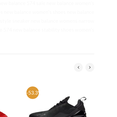
 new balance 574 sale new balance women’s
es new balance women’s shoes new balance
estyle sneaker new balance womens narrow
ew balance 574 new balance stability shoes women’s
-53.3%
-57.