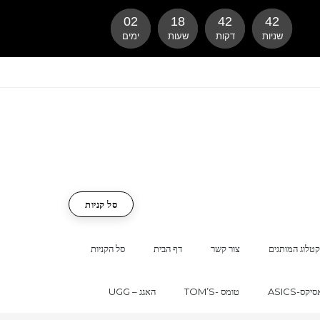
02
18
42
42
שניות
דקות
שעות
ימים
סל קניות
טלוג המותגים
צור קשר
דף הבית
סל הקניות
ASI-אסיקס
TOM’S- טומס
UGG – האגג