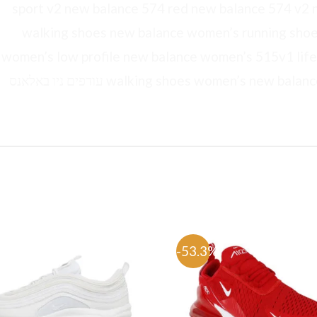
sport v2 new balance 574 red new balance 574 v2
walking shoes new balance women’s running sho
women’s low profile new balance women’s 515v1 lif
walking shoes women’s n עודפים ניו באלאנס
%
-53.3%