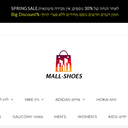
לאחר הנחה של 30% נוספים, אין מכירה סיטונאית.SPRING SALE
המון דגמים חדשים נוספו.מחירים ללא פערי תיווך-%Big Discount
HOKA-הוקה
ADIDAS-אדידס
NIKE נייק
לחץ לק
KIDS-ילדים
WOMEN’S
MEN’S
SAUCONY-סאקוני
CS