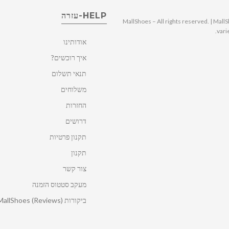
HELP-עזרה
© 2025 MallShoes – All rights reserved. | 
vari
אודותינו
איך רוכשים?
תנאי תשלום
משלוחים
החזרות
דרושים
תקנון פרטיות
תקנון
צור קשר
מעקב סטטוס הזמנה
ביקורות MallShoes (Reviews)