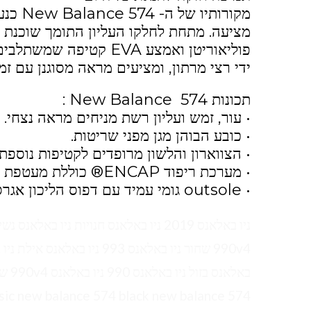
מקורות
ידי רצי מרתון, ומציעים מראה מסוגנן עם זמ
תכונות 574 New Balance :
• עור, זמש ועליון רשת מניחים מראה נצחי.
• כובע הבוהן מגן מפני שריטות.
• הצווארון והלשון מרופדים לקטיפות נוספת.
• מערכת ריפוד ENCAP® כוללת מעטפת פוליאוריתן וליבת EVA לנוחות לאורך כל היום.
• outsole גומי עמיד עם דפוס הליכון אגרסיבי יוצר מתיחה לאורך זמן.
sic new balance 574 black new balance 574