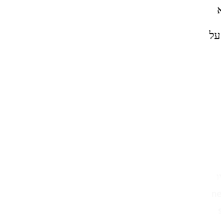
א
צעד. 574 מצוידים על
שים 2019 נעלי ניו
new balance 5