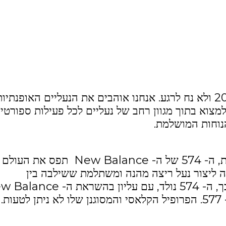
מותג נעלי ספורט שנוסד בתחילת המאה ה-20 ולא נח לרגע. אנחנו אוהבים את הנעליים האופנתיו
צוא בתוך מגוון רחב של נעליים לכל פעילות ספורטיב
נוחות המושלמת.
מאז הגעתו לשנות ה -80 של המאה הקודמת, ה- 574 של ה- New Balance תפס את העולם
ה ליצור נעל ריצה מהנה ומשתלמת ששילבה בין
האלמנטים האהובים עליו מדגמים אחרים. כך, ה- 574 נולד, עם עליון בהשר