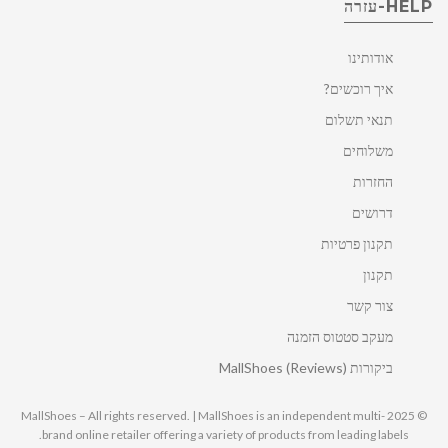
HELP-עזרה
אודותינו
איך רוכשים?
תנאי תשלום
משלוחים
החזרות
דרושים
תקנון פרטיות
תקנון
צור קשר
מעקב סטטוס הזמנה
ביקורות MallShoes (Reviews)
© 2025 MallShoes – All rights reserved. | MallShoes is an independent multi-
brand online retailer offering a variety of products from leading labels.