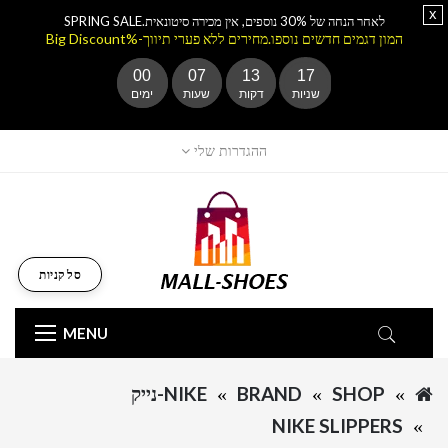
x
לאחר הנחה של 30% נוספים, אין מכירה סיטונאית.SPRING SALE
המון דגמים חדשים נוספו.מחירים ללא פערי תיווך-%Big Discount
00
07
13
17
שניות
דקות
שעות
ימים
ההגדרות שלי
סל קניות
MENU
SHOP
BRAND
NIKE-נייק
NIKE SLIPPERS