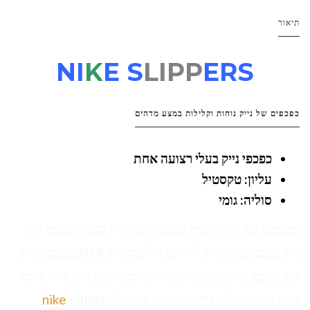
תיאור
NI
K
E S
LIPP
ERS
כפכפים של נייק נוחות וקלילות במצע מדהים
כפכפי נייק בעלי רצועה אחת
עליון: טקסטיל
סוליה: גומי
כפכפים של נייק לנשים כפכפים של נייק לבנות כפכפי חוף
נייק כפכפים של נייק לילדים חליפות נייק 2019 כפכפי נייק
זאפ כפכפי נייק נשים נייק אייר פורסעודפים נייק אייר פורס
נייקי נייק הרצליה נייק אייר נייק אאוטלט
outlet
nike