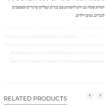
המותג פומה גם יודע להפתיע עם בגדים ונעליים טרנדיים ומעוצבים
לגברים, נשים וילדים.
פומה ויקיפדיה פומה סניקרס פומה נעליים פומה ישראל פומה חברה פומה
בגדים פומה שחורה
איפה מוכרים נעלי פומה נעלי פומה גברים נעלי פומה
לגברים במבצע נעלי פומה לגברים סניקרס נעלי פומה עם פפיון נעלי פומה
לקה נעלי פומה לילדות PUMA Shoes פומה אתר PUMA online
Puma Israel Black puma נעלי puma Fix puma סניקרס puma
RELATED PRODUCTS