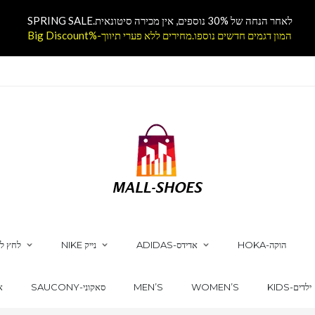
לאחר הנחה של 30% נוספים, אין מכירה סיטונאית.SPRING SALE
המון דגמים חדשים נוספו.מחירים ללא פערי תיווך-%Big Discount
HOKA-הוקה
ADIDAS-אדידס
NIKE נייק
לחץ לק
KIDS-ילדים
WOMEN’S
MEN’S
SAUCONY-סאקוני
CS