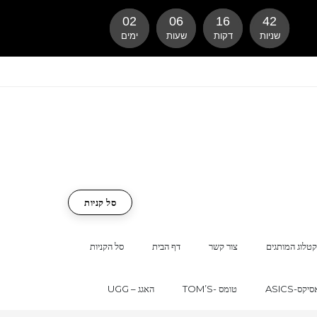
02
06
16
42
שניות
דקות
שעות
ימים
סל קניות
טלוג המותגים
צור קשר
דף הבית
סל הקניות
ASI-אסיקס
TOM’S- טומס
UGG – האגג