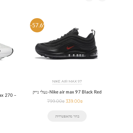
-57.6%
-58.
NIKE AIR MAX 97
כל הדגמים אייר פורס 1 נייק NIKE AIR FORCE 1 החל מ
נעלי נייק-Nike air max 97 Black Red
לי נייק-Nike Air Force 1 Low BLACK
799.00
₪
339.00
₪
בחר מהאפשרויות