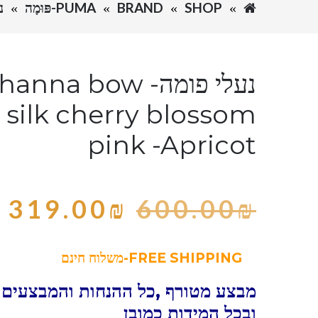
SHOP
BRAND
PUMA-פּוּמָה
נעלי 
נעלי פומה- a bow
silk cherry blossom
pink -Apricot
319.00
₪
600.00
₪
FREE SHIPPING-משלוח חינם
מבצע מטורף ,כל ההנחות והמבצעים 
ובכל המידות כמובן