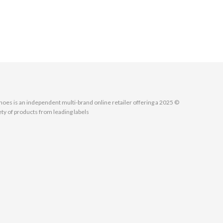
MallShoes is an independent multi-brand online retailer offering a
ety of products from leading labels.