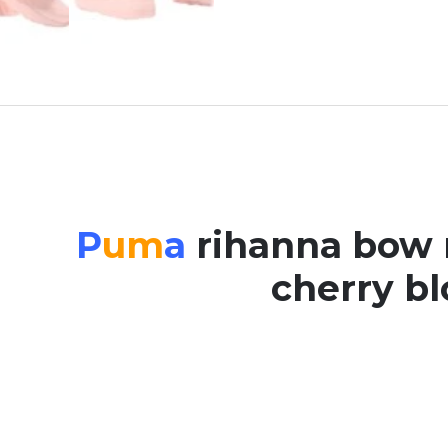
P
um
a
rihanna bow 
cherry b