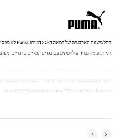
החל משנות האר
המותג פומה גם יודע להפתיע עם בגדים ונעליים טרנדיים ומעוצב
פומה ויקיפדיה פומה סניקרס פומה נעליים פומה ישראל פומה ח
Israel Black puma נעלי puma Fix puma סניקרס puma