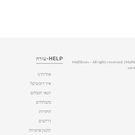
HELP-עזרה
© 2025 MallShoes – All rights reserved. | 
vari
אודותינו
איך רוכשים?
תנאי תשלום
משלוחים
החזרות
דרושים
תקנון פרטיות