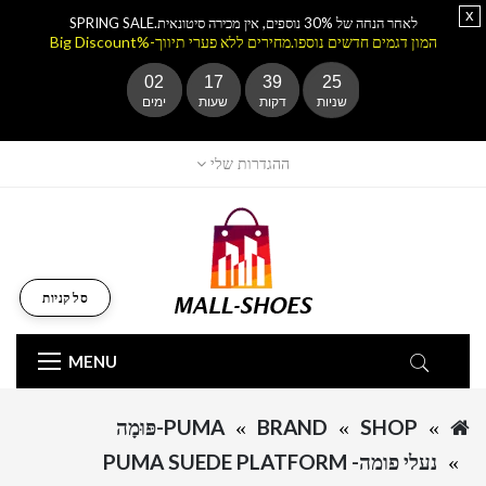
x
לאחר הנחה של 30% נוספים, אין מכירה סיטונאית.SPRING SALE
המון דגמים חדשים נוספו.מחירים ללא פערי תיווך-%Big Discount
02
17
39
25
שניות
דקות
שעות
ימים
ההגדרות שלי
סל קניות
MENU
SHOP
BRAND
PUMA-פּוּמָה
נעלי פומה- PUMA SUEDE PLATFORM