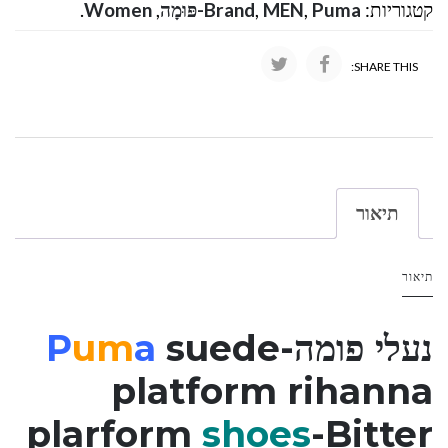
קטגוריות:
Puma-פּוּמָה
,
MEN
,
Brand
,
Women
.
SHARE THIS:
תיאור
תיאור
נעלי פומה-
suede
a
um
P
platform rihanna
plarform
shoes
-Bitter