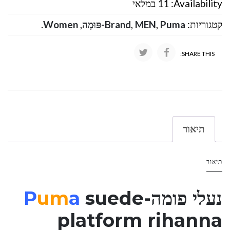
Availability:
11 במלאי
קטגוריות:
Puma-פּוּמָה
,
MEN
,
Brand
,
Women
.
SHARE THIS:
תיאור
תיאור
נעלי פומה-
suede
a
um
P
platform rihanna