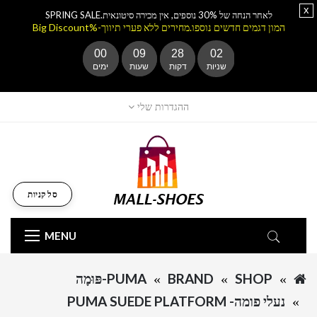
x
לאחר הנחה של 30% נוספים, אין מכירה סיטונאית.SPRING SALE
המון דגמים חדשים נוספו.מחירים ללא פערי תיווך-%Big Discount
00
09
28
02
שניות
דקות
שעות
ימים
ההגדרות שלי
סל קניות
MENU
SHOP
BRAND
PUMA-פּוּמָה
נעלי פומה- PUMA SUEDE PLATFORM