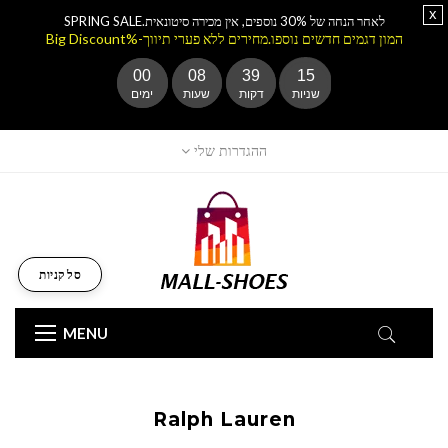
x
לאחר הנחה של 30% נוספים, אין מכירה סיטונאית.SPRING SALE
המון דגמים חדשים נוספו.מחירים ללא פערי תיווך-%Big Discount
00
08
39
14
שניות
דקות
שעות
ימים
ההגדרות שלי
סל קניות
MENU
Ralph Lauren