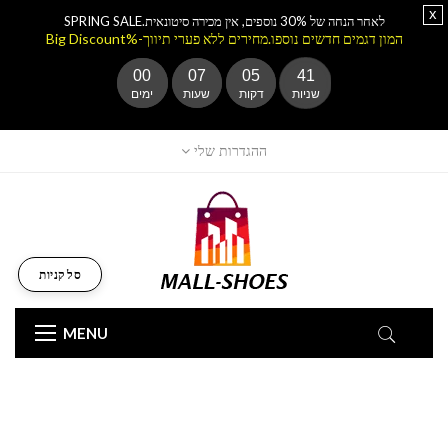
x
לאחר הנחה של 30% נוספים, אין מכירה סיטונאית.SPRING SALE
המון דגמים חדשים נוספו.מחירים ללא פערי תיווך-%Big Discount
00
07
05
40
שניות
דקות
שעות
ימים
ההגדרות שלי
סל קניות
MENU