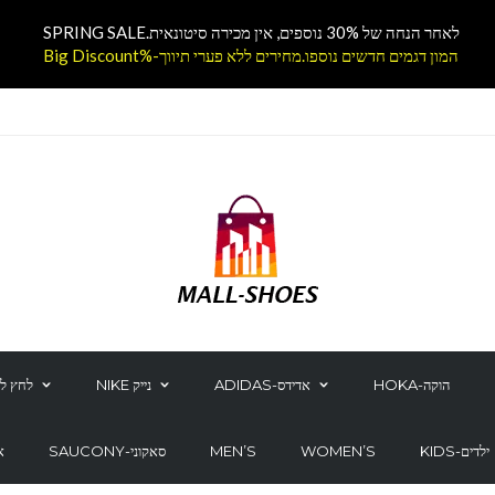
לאחר הנחה של 30% נוספים, אין מכירה סיטונאית.SPRING SALE
המון דגמים חדשים נוספו.מחירים ללא פערי תיווך-%Big Discount
HOKA-הוקה
ADIDAS-אדידס
NIKE נייק
לחץ לק
KIDS-ילדים
WOMEN’S
MEN’S
SAUCONY-סאקוני
CS