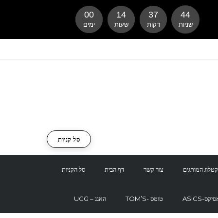
00
14
37
43
שניות
דקות
שעות
ימים
סל קניות
טלוג המותגים
צור קשר
דף הבית
סל הקניות
ASI-אסיקס
TOM’S- טומס
UGG – האגג