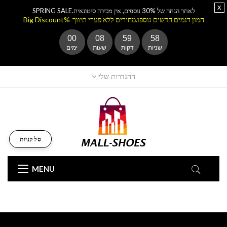
x
לאחר הנחה של 30% נוספים, אין מכירה סיטונאית.SPRING SALE
המון דגמים חדשים נוספו.מחירים ללא פערי תיווך-%Big Discount
00
08
59
56
שניות
דקות
שעות
ימים
ההגדרות שלי
סל קניות
MENU