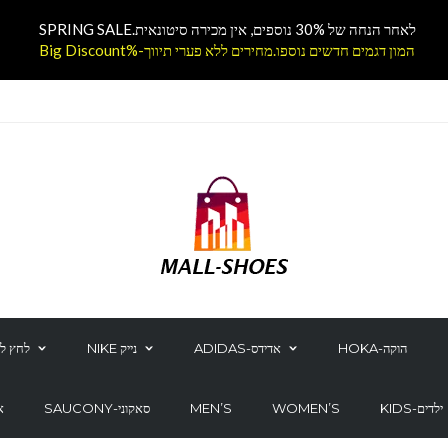
לאחר הנחה של 30% נוספים, אין מכירה סיטונאית.SPRING SALE
המון דגמים חדשים נוספו.מחירים ללא פערי תיווך-%Big Discount
HOKA-הוקה
ADIDAS-אדידס
NIKE נייק
לחץ לק
KIDS-ילדים
WOMEN’S
MEN’S
SAUCONY-סאקוני
CS