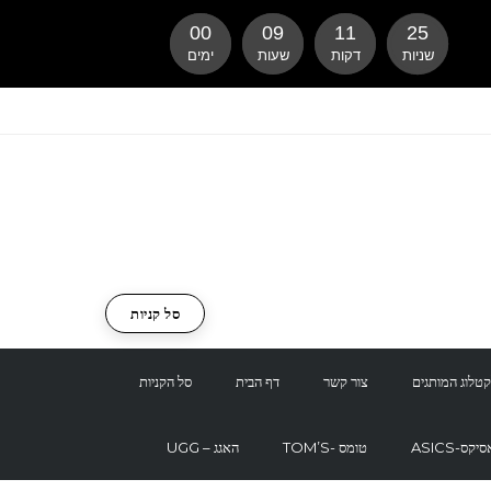
00
09
11
24
שניות
דקות
שעות
ימים
סל קניות
טלוג המותגים
צור קשר
דף הבית
סל הקניות
ASI-אסיקס
TOM’S- טומס
UGG – האגג